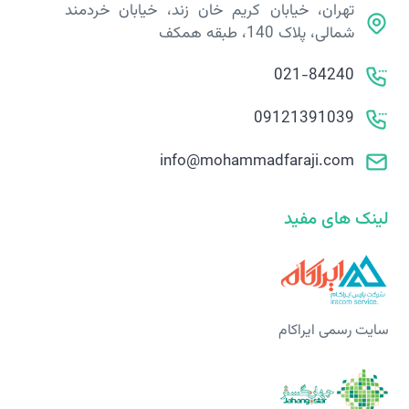
تهران، خیابان کریم خان زند، خیابان خردمند
شمالی، پلاک 140، طبقه همکف
021-84240
09121391039
info@mohammadfaraji.com
لینک های مفید
سایت رسمی ایراکام