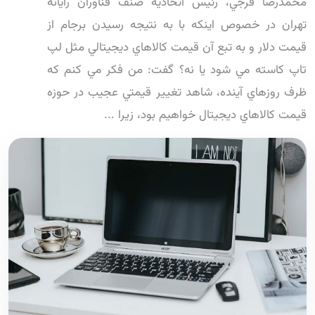
محمدرضا فرجي، رئيس اتحاديه صنف فناوران رايانه
تهران در خصوص اينکه با به نتيجه رسيدن برجام از
قيمت دلار و به تبع آن قيمت کالاهاي ديجيتالي مثل لپ
تاپ کاسته مي شود يا نه؟ گفت: من فکر مي کنم که
ظرف روزهاي آينده، شاهد تغيير قيمتي عجيب در حوزه
قيمت کالاهاي ديجيتال خواهيم بود، زيرا ...