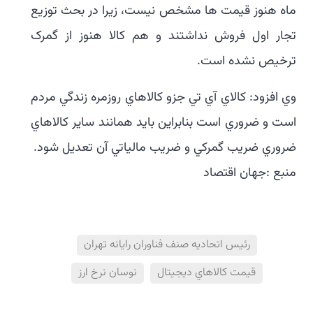
ماه هنوز قيمت ها مشخص نيست، زيرا در بحث توزيع
تجار اول فروش نداشتند و هم کالا هنوز از گمرک
ترخيص نشده است.
وي افزود: کالاي آي تي جزو کالاهاي روزمره زندگي مردم
است و ضروري است بنابراين بايد همانند ساير کالاهاي
ضروري ضريب گمرکي و ضريب مالياتي آن تعديل شود.
منبع :جهان اقتصاد
رئيس اتحاديه صنف فناوران رايانه تهران
قيمت کالاهاي ديجيتال
نوسان نرخ ارز