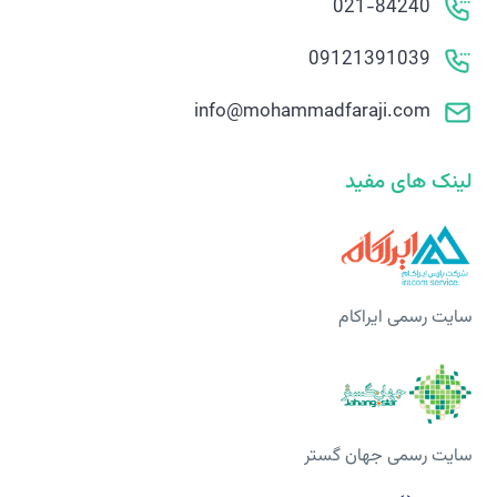
021-84240
09121391039
info@mohammadfaraji.com
لینک های مفید
سایت رسمی ایراکام
سایت رسمی جهان گستر