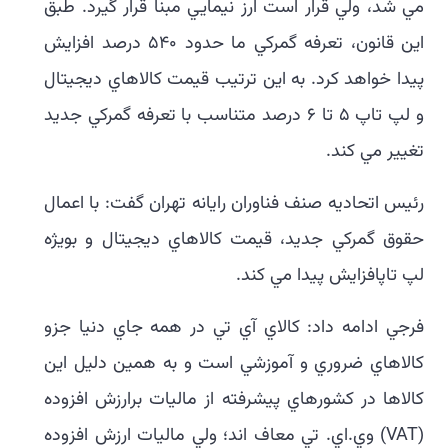
مي شد، ولي قرار است ارز نيمايي مبنا قرار گيرد. طبق
اين قانون، تعرفه گمرکي ما حدود ۵۴۰ درصد افزايش
پيدا خواهد کرد. به اين ترتيب قيمت کالاهاي ديجيتال
و لپ تاپ ۵ تا ۶ درصد متناسب با تعرفه گمرکي جديد
تغيير مي کند.
رئيس اتحاديه صنف فناوران رايانه تهران گفت: با اعمال
حقوق گمرکي جديد، قيمت کالاهاي ديجيتال و بويژه
لپ تاپافزايش پيدا مي کند.
فرجي ادامه داد: کالاي آي تي در همه جاي دنيا جزو
کالاهاي ضروري و آموزشي است و به همين دليل اين
کالاها در کشورهاي پيشرفته از ماليات برارزش افزوده
(‎VAT) وي.اي. تي معاف اند؛ ولي ماليات ارزش افزوده