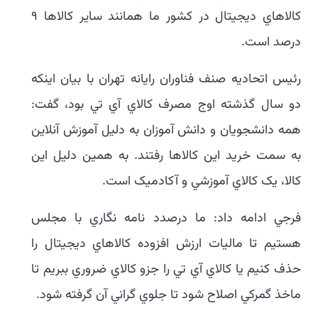
کالاهاي ديجيتال در کشور ما همانند ساير کالاها ۹
درصد است.
رئيس اتحاديه صنف فناوران رايانه تهران با بيان اينکه
دو سال گذشته اوج مصرف کالاي آي تي بود، گفت:
همه دانشجويان و دانش آموزان به دليل آموزش آنلاين
به سمت خريد اين کالاها رفتند. به همين دليل اين
کالا، يک کالاي آموزشي و آکادميک است.
فرجي ادامه داد: ما درصدد نامه نگاري با مجلس
هستيم تا ماليات ارزش افزوده کالاهاي ديجيتال را
حذف کنيم يا کالاي آي تي را جزو کالاي ضروري ببريم تا
ماخذ گمرکي اصلاح شود تا جلوي گراني آن گرفته شود.