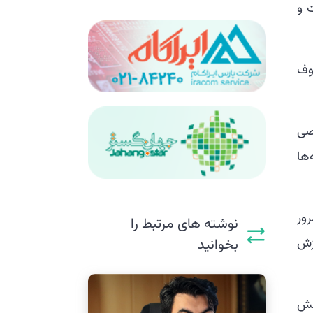
 و
وف
صی
‌ها
ور
نوشته های مرتبط را
زش
بخوانید
خش