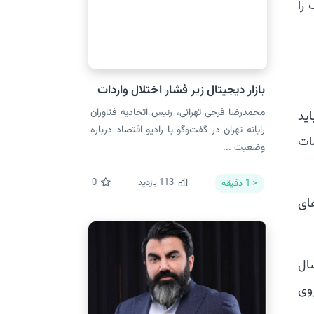
را
بازار دیجیتال زیر فشار اختلال واردات
محمدرضا فرجی تهرانی، رئیس اتحادیه فناوران
ید
رایانه تهران در گفت‌وگو با رادیو اقتصاد درباره
ات
وضعیت ...
113
بازدید
0
< 1
دقیقه
ای
سال
۲۹. درصد به ترازوی