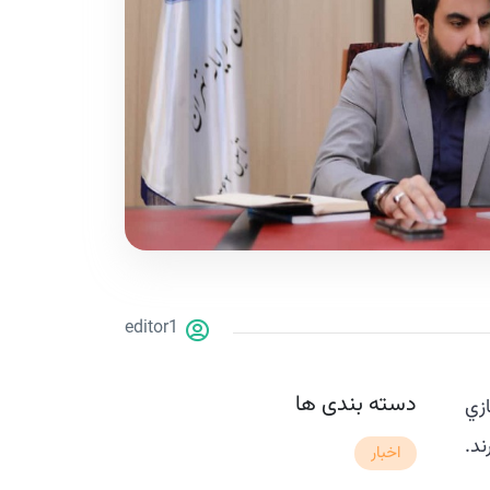
editor1
دسته بندی ها
زي
د.
اخبار