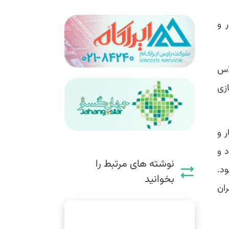
 و
ر سالن اجلاس
زی
 و
 و
نوشته های مرتبط را
د.
بخوانید
 پیشران