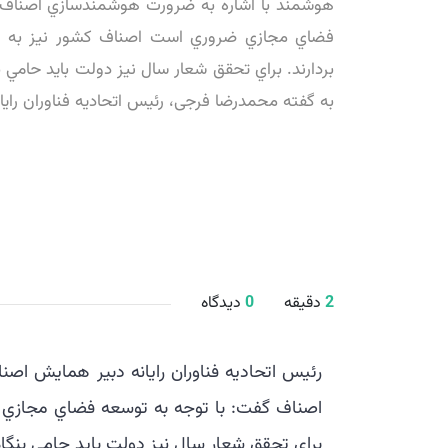
هوشمند با اشاره به ضرورت هوشمندسازي اصناف 
فضاي مجازي ضروري است اصناف کشور نيز به
بردارند. براي تحقق شعار سال نيز دولت بايد حامي ب
به گفته محمدرضا فرجی، رئیس اتحادیه فناوران رایانه
2
دقیقه
0
دیدگاه
رئيس اتحاديه فناوران رايانه دبير همايش اص
اصناف گفت: با توجه به توسعه فضاي مجازي 
براي تحقق شعار سال نيز دولت بايد حامي بنگا